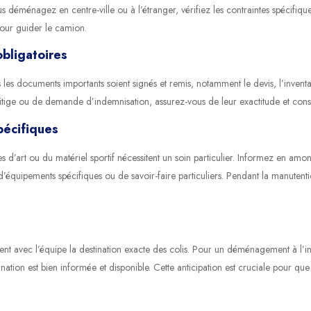
vous déménagez en centre-ville ou à l’étranger, vérifiez les contraintes spécifiqu
our guider le camion.
bligatoires
s documents importants soient signés et remis, notamment le devis, l’inventair
litige ou de demande d’indemnisation, assurez-vous de leur exactitude et con
pécifiques
 d’art ou du matériel sportif nécessitent un soin particulier. Informez en amo
 d’équipements spécifiques ou de savoir-faire particuliers. Pendant la manutent
t avec l’équipe la destination exacte des colis. Pour un déménagement à l’int
nation est bien informée et disponible. Cette anticipation est cruciale pour 