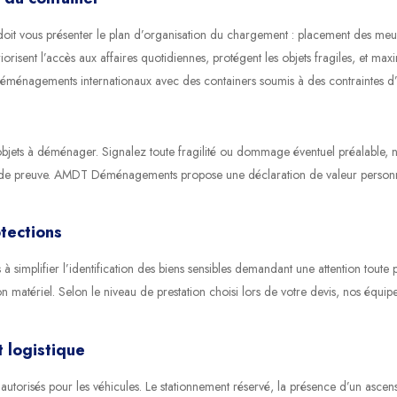
 doit vous présenter le plan d’organisation du chargement : placement des me
riorisent l’accès aux affaires quotidiennes, protégent les objets fragiles, et m
déménagements internationaux avec des containers soumis à des contraintes d’
s objets à déménager. Signalez toute fragilité ou dommage éventuel préalable, n
e de preuve. AMDT Déménagements propose une déclaration de valeur personnali
tections
à simplifier l’identification des biens sensibles demandant une attention toute
son matériel. Selon le niveau de prestation choisi lors de votre devis, nos équ
t logistique
autorisés pour les véhicules. Le stationnement réservé, la présence d’un ascense