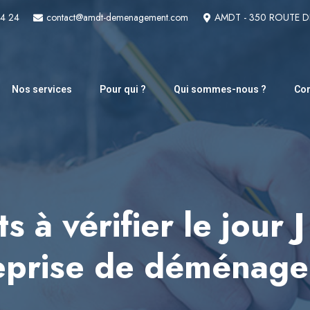
24 24
contact@amdt-demenagement.com
AMDT - 350 ROUTE 
Nos services
Pour qui ?
Qui sommes-nous ?
Con
 à vérifier le jour 
eprise de déménag