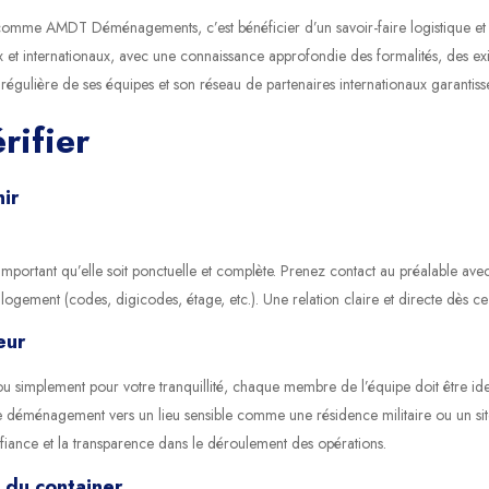
me AMDT Déménagements, c’est bénéficier d’un savoir-faire logistique et hu
t internationaux, avec une connaissance approfondie des formalités, des exig
égulière de ses équipes et son réseau de partenaires internationaux garantiss
rifier
nir
mportant qu’elle soit ponctuelle et complète. Prenez contact au préalable avec
u logement (codes, digicodes, étage, etc.). Une relation claire et directe dès
eur
 simplement pour votre tranquillité, chaque membre de l’équipe doit être id
cas de déménagement vers un lieu sensible comme une résidence militaire ou un 
nfiance et la transparence dans le déroulement des opérations.
 du container