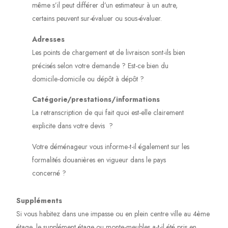
même s’il peut différer d’un estimateur à un autre,
certains peuvent sur-évaluer ou sous-évaluer.
Adresses
Les points de chargement et de livraison sont-ils bien
précisés selon votre demande ? Est-ce bien du
domicile-domicile ou dépôt à dépôt ?
Catégorie/prestations/informations
La retranscription de qui fait quoi est-elle clairement
explicite dans votre devis ?
Votre déménageur vous informe-t-il également sur les
formalités douanières en vigueur dans le pays
concerné ?
Suppléments
Si vous habitez dans une impasse ou en plein centre ville au 4ème
étage, le supplément étage ou monte-meubles a-t-il été pris en